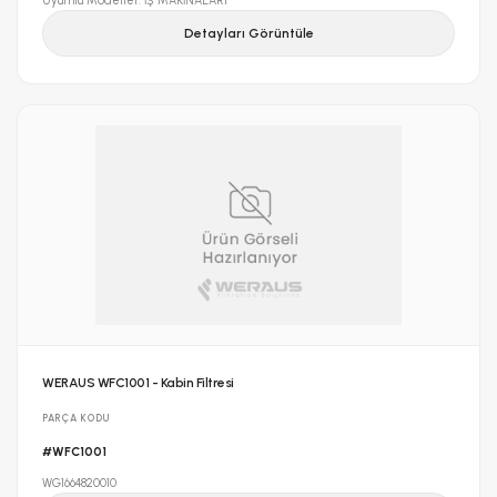
Uyumlu Modeller: İŞ MAKİNALARI
Detayları Görüntüle
WERAUS WFC1001 - Kabin Filtresi
PARÇA KODU
#WFC1001
WG1664820010