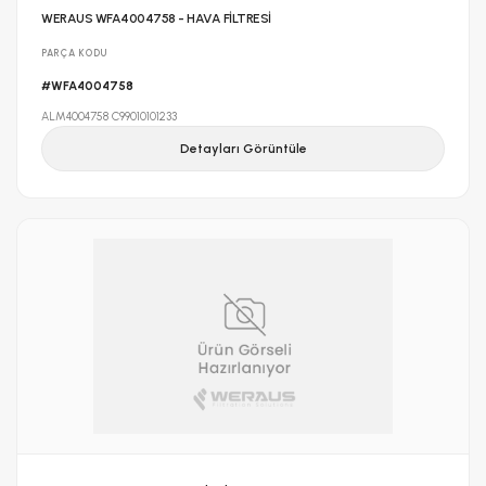
WERAUS WFA4004758 - HAVA FİLTRESİ
PARÇA KODU
#WFA4004758
ALM4004758 C99010101233
Detayları Görüntüle