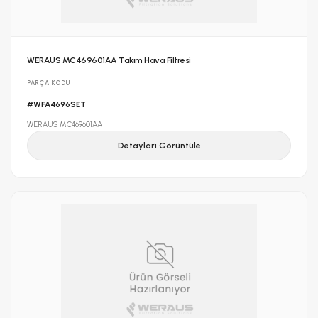
WERAUS MC469601AA Takım Hava Filtresi
PARÇA KODU
#WFA4696SET
WERAUS MC469601AA
Detayları Görüntüle