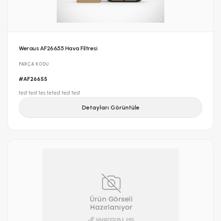
Weraus AF26655 Hava Filtresi
PARÇA KODU
#AF26655
test test tes tetest test test
Detayları Görüntüle