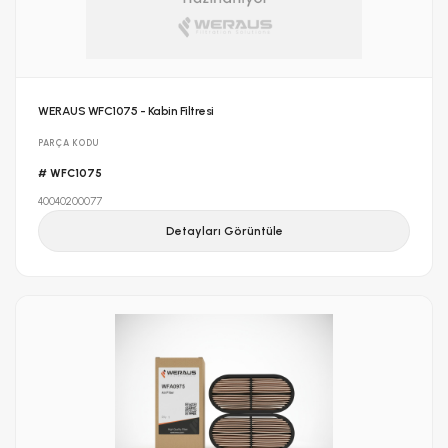
WERAUS WFC1075 - Kabin Filtresi
PARÇA KODU
# WFC1075
40040200077
Detayları Görüntüle