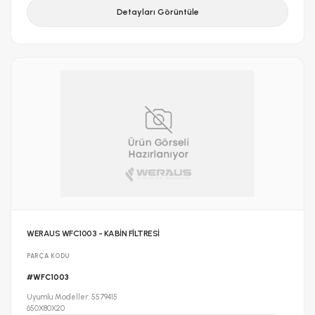
Detayları Görüntüle
WERAUS WFC1003 - KABİN FİLTRESİ
PARÇA KODU
#WFC1003
Uyumlu Modeller: 5579415
650X80X20